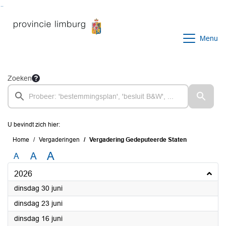
Ga naar de inhoud van deze pagina
Ga naar het zoeken
Ga naar het menu
Menu
Zoeken
U bevindt zich hier:
Home
Vergaderingen
Vergadering Gedeputeerde Staten
A
A
A
2026
2026
dinsdag 30 juni
2026
dinsdag 23 juni
2026
dinsdag 16 juni