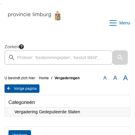
Ga naar de inhoud van deze pagina
Ga naar het zoeken
Ga naar het menu
Menu
Zoeken
A
A
A
U bevindt zich hier:
Home
Vergaderingen
Vorige pagina
Categorieën
Vergadering Gedeputeerde Staten