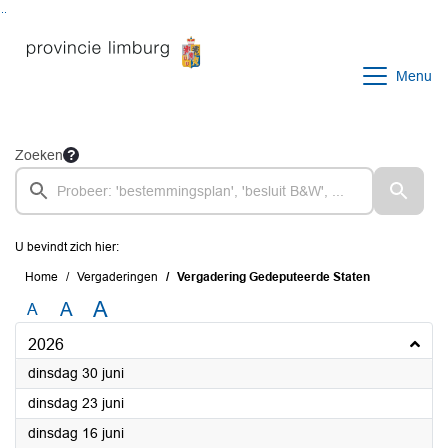
Ga naar de inhoud van deze pagina
Ga naar het zoeken
Ga naar het menu
Menu
Zoeken
U bevindt zich hier:
Home
Vergaderingen
Vergadering Gedeputeerde Staten
A
A
A
2026
2026
dinsdag 30 juni
2026
dinsdag 23 juni
2026
dinsdag 16 juni