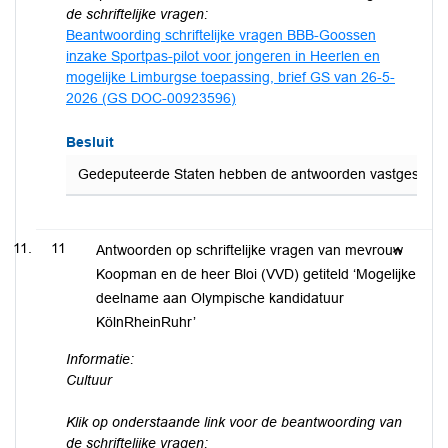
de schriftelijke vragen:
Beantwoording schriftelijke vragen BBB-Goossen
inzake Sportpas-pilot voor jongeren in Heerlen en
mogelijke Limburgse toepassing, brief GS van 26-5-
2026 (GS DOC-00923596)
Besluit
Gedeputeerde Staten hebben de antwoorden vastgesteld op 
11
Antwoorden op schriftelijke vragen van mevrouw
Koopman en de heer Bloi (VVD) getiteld ‘Mogelijke
deelname aan Olympische kandidatuur
KölnRheinRuhr’
Informatie:
Cultuur
Klik op onderstaande link voor de beantwoording van
de schriftelijke vragen: