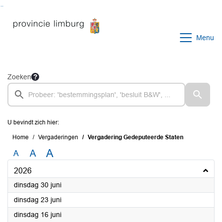
Ga naar de inhoud van deze pagina
Ga naar het zoeken
Ga naar het menu
Menu
Zoeken
U bevindt zich hier:
Home
Vergaderingen
Vergadering Gedeputeerde Staten
A
A
A
2026
2026
dinsdag 30 juni
2026
dinsdag 23 juni
2026
dinsdag 16 juni