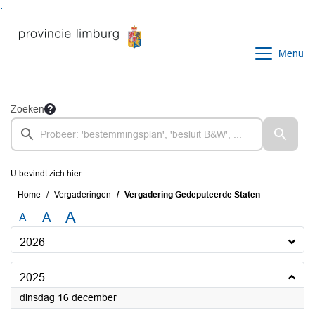
Ga naar de inhoud van deze pagina
Ga naar het zoeken
Ga naar het menu
Menu
Zoeken
U bevindt zich hier:
Home
Vergaderingen
Vergadering Gedeputeerde Staten
A
A
A
2026
2025
2025
dinsdag 16 december