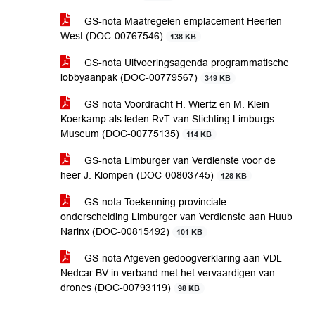
GS-nota Maatregelen emplacement Heerlen
West (DOC-00767546)
138 KB
GS-nota Uitvoeringsagenda programmatische
lobbyaanpak (DOC-00779567)
349 KB
GS-nota Voordracht H. Wiertz en M. Klein
Koerkamp als leden RvT van Stichting Limburgs
Museum (DOC-00775135)
114 KB
GS-nota Limburger van Verdienste voor de
heer J. Klompen (DOC-00803745)
128 KB
GS-nota Toekenning provinciale
onderscheiding Limburger van Verdienste aan Huub
Narinx (DOC-00815492)
101 KB
GS-nota Afgeven gedoogverklaring aan VDL
Nedcar BV in verband met het vervaardigen van
drones (DOC-00793119)
98 KB