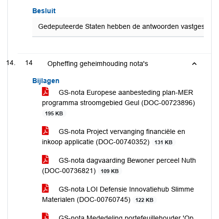
Besluit
Gedeputeerde Staten hebben de antwoorden vastgesteld op d
14
Opheffing geheimhouding nota's
Bijlagen
GS-nota Europese aanbesteding plan-MER
programma stroomgebied Geul (DOC-00723896)
195 KB
GS-nota Project vervanging financiële en
inkoop applicatie (DOC-00740352)
131 KB
GS-nota dagvaarding Bewoner perceel Nuth
(DOC-00736821)
109 KB
GS-nota LOI Defensie Innovatiehub Slimme
Materialen (DOC-00760745)
122 KB
GS-nota Mededeling portefeuillehouder 'Op