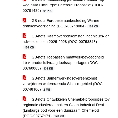
weg naar Limburgse Defensie Propositie' (DOC-
00761435)
94 KB
GS-nota Europese aanbesteding Warme
drankenvoorziening (DOC-00748004)
165 KB
GS-nota Raamovereenkomsten ingenieurs- en
adviesdiensten 2025-2028 (DOC-00753843)
154 KB
GS-nota Toepassen maatwerkbevoegdheid
t.b.v. productuitvraag toetsrapportages (DOC-
00760083)
131 KB
GS-nota Samenwerkingsovereenkomst
verwijderen watercrassula Sibelco-gebied (DOC-
00748100)
2 MB
GS-nota Ontwikkelen Chemelot-proposities tbv
regionale clusteraanpak en Clean Industrial Deal
(Limburgs bod voor een duurzaam Chemelot)
(DOC-00767171)
128 KB