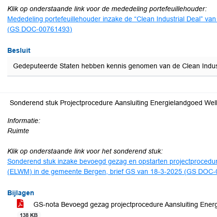
Klik op onderstaande link voor de mededeling portefeuillehouder:
Mededeling portefeuillehouder inzake de “Clean Industrial Deal” va
(GS DOC-00761493)
Besluit
Gedeputeerde Staten hebben kennis genomen van de Clean Industr
Sonderend stuk Projectprocedure Aansluiting Energielandgoed Wel
Informatie:
Ruimte
Klik op onderstaande link voor het sonderend stuk:
Sonderend stuk inzake bevoegd gezag en opstarten projectprocedur
(ELWM) in de gemeente Bergen, brief GS van 18-3-2025 (GS DOC
Bijlagen
GS-nota Bevoegd gezag projectprocedure Aansluiting Ene
138 KB