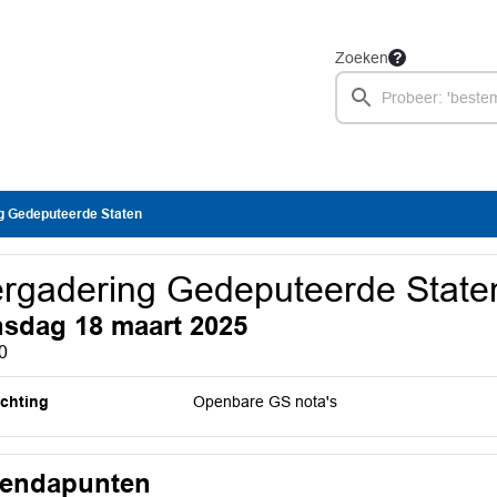
Zoeken
g Gedeputeerde Staten
rgadering Gedeputeerde State
nsdag 18 maart 2025
0
ichting
Openbare GS nota's
endapunten