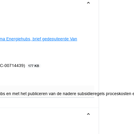
mma Energiehubs, brief gedeputeerde Van
OC-00714439)
177 KB
s en met het publiceren van de nadere subsidieregels proceskosten en