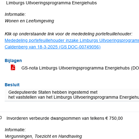
Limburgs Uitvoeringsprogramma Energiehubs
Informatie:
Wonen en Leefomgeving
Klik op onderstaande link voor de mededeling portefeuillehouder:
Mededeling portefeuillehouder inzake Limburgs Uitvoeringsprogra
Caldenberg van 18-3-2025 (GS DOC-00749056)
Bijlagen
GS-nota Limburgs Uitvoeringsprogramma Energiehubs (D
Besluit
Gedeputeerde Staten hebben ingestemd met
het vaststellen van het Limburgs Uitvoeringsprogramma Energiehub
0
Invorderen verbeurde dwangsommen van telkens € 750,00
Informatie:
Vergunningen, Toezicht en Handhaving