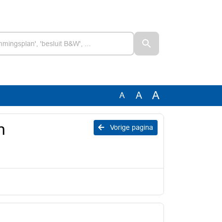
A
A
A
n
Vorige pagina