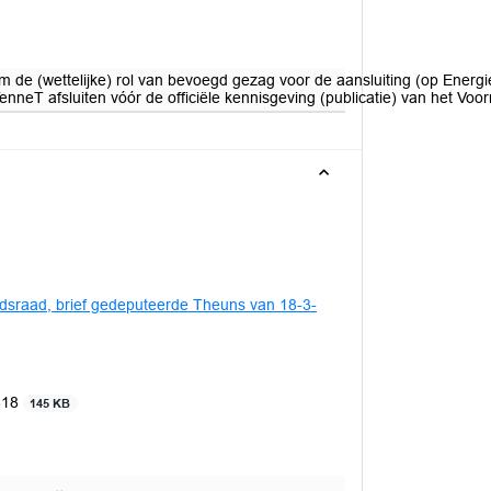
m de (wettelijke) rol van bevoegd gezag voor de aansluiting (op Ener
neT afsluiten vóór de officiële kennisgeving (publicatie) van het Voor
dsraad, brief gedeputeerde Theuns van 18-3-
618
145 KB