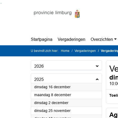
Ga naar de inhoud van deze pagina
Ga naar het zoeken
Ga naar het menu
Startpagina
Vergaderingen
Overzichten
U bevindt zich hier:
Home
Vergaderingen
Vergaderin
2026
Ve
di
2025
10:0
2025
dinsdag 16 december
2025
maandag 8 december
Toel
2025
dinsdag 2 december
2025
dinsdag 25 november
Ag