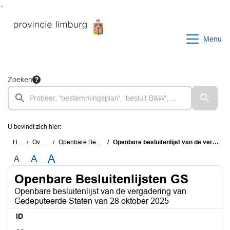
Ga naar de inhoud van deze pagina
Ga naar het zoeken
Ga naar het menu
Menu
Zoeken
U bevindt zich hier:
Home
Overzichten
Openbare Besluitenlijsten GS
Openbare besluitenlijst van de vergadering van Gedeputeerde Staten van 28 oktober 2025
A
A
A
Openbare Besluitenlijsten GS
Openbare besluitenlijst van de vergadering van
Gedeputeerde Staten van 28 oktober 2025
ID