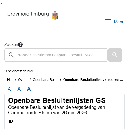
Ga naar de inhoud van deze pagina
Ga naar het zoeken
Ga naar het menu
Menu
Zoeken
U bevindt zich hier:
Home
Overzichten
Openbare Besluitenlijsten GS
Openbare Besluitenlijst van de vergadering van Gedeputeerde Staten van 26 mei 2026
A
A
A
Openbare Besluitenlijsten GS
Openbare Besluitenlijst van de vergadering van
Gedeputeerde Staten van 26 mei 2026
ID