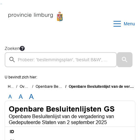
Ga naar de inhoud van deze pagina
Ga naar het zoeken
Ga naar het menu
Menu
Zoeken
U bevindt zich hier:
Home
Overzichten
Openbare Besluitenlijsten GS
Openbare Besluitenlijst van de vergadering van Gedeputeerde Staten van 2 september 2025
A
A
A
Openbare Besluitenlijsten GS
Openbare Besluitenlijst van de vergadering van
Gedeputeerde Staten van 2 september 2025
ID