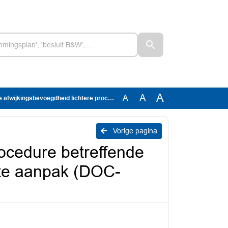
A
A
A
 procedure betreffende aanbesteding dorp- en wijkgerichte aanpak (DOC-00733635)
Vorige pagina
rocedure betreffende
hte aanpak (DOC-