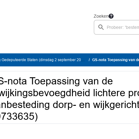
Zoeken
 Gedeputeerde Staten (dinsdag 2 september 2025)
GS-nota Toepassing van de afwijkingsbevoegdheid lichtere
-nota Toepassing van de
wijkingsbevoegdheid lichtere p
nbesteding dorp- en wijkgeric
0733635)