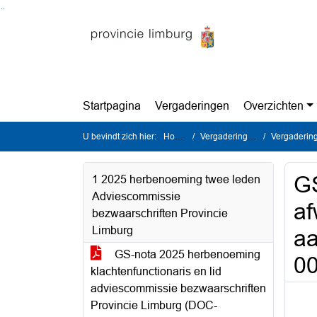
Ga naar de inhoud van deze pagina
Ga naar het zoeken
Ga naar het menu
Startpagina
Vergaderingen
Overzichten
U bevindt zich hier:
Home
Vergaderingen
Vergadering
GS
1 2025 herbenoeming twee leden
Adviescommissie
af
bezwaarschriften Provincie
Limburg
aa
GS-nota 2025 herbenoeming
0
klachtenfunctionaris en lid
adviescommissie bezwaarschriften
Provincie Limburg (DOC-