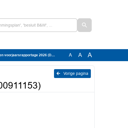
A
A
A
jaarsrapportage 2026 (DOC-00911153)
Vorige pagina
00911153)