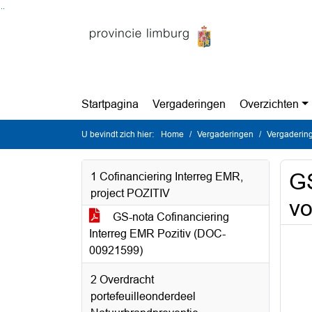
Ga naar de inhoud van deze pagina
Ga naar het zoeken
Ga naar het menu
Startpagina
Vergaderingen
Overzichten
U bevindt zich hier:
Home
Vergaderingen
Vergadering
GS
1 Cofinanciering Interreg EMR,
project POZITIV
vo
GS-nota Cofinanciering
Interreg EMR Pozitiv (DOC-
00921599)
2 Overdracht
portefeuilleonderdeel